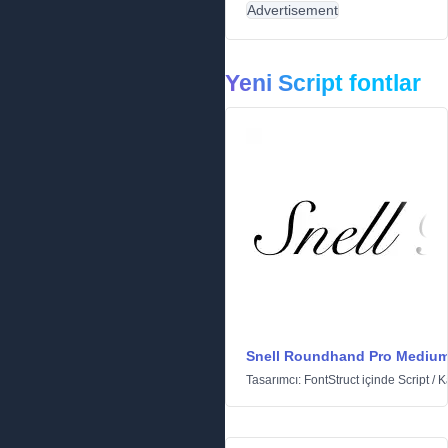
Advertisement
Yeni Script fontlar
Snell Roundhand Pro Mediu
Tasarımcı:
FontStruct
içinde
Script
/
Ka