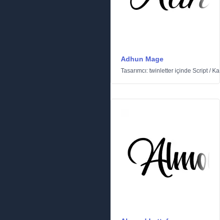
Adhun Mage
Tasarımcı:
twinletter
içinde
Script
/
Kal