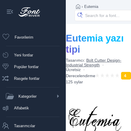
›
Eutemia
Eutemia yazı
Favorilerim
tipi
Yeni fontlar
Tasarımcı:
Bolt Cutter Design-
Industrial Strength
Popüler fontlar
Ücretsiz
Derecelendirme
4
Rasgele fontlar
125 oylar
Kategoriler
Alfabetik
Tasarımcılar