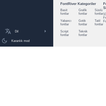
FontRiver Kategoriler
F
S
Basit
Grafik
Süslü
fontlar
fontlar
fontlar
1
F
Yabancı
Gotik
Tatil
F
fontlar
fontlar
fontlar
Dil
Script
Teknik
fontlar
fontlar
Karanlık mod