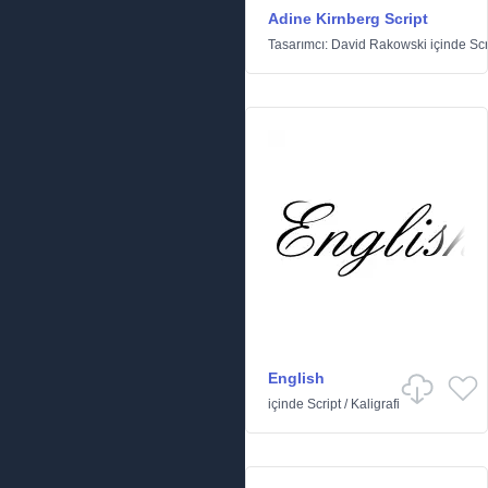
Adine Kirnberg Script
Tasarımcı:
David Rakowski
içinde
Scr
English
içinde
Script
/
Kaligrafi