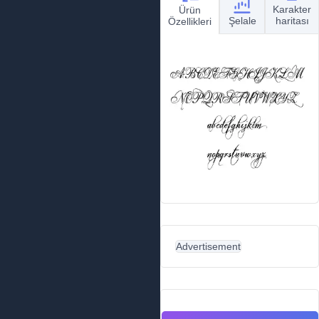
Karakter
Ürün
Şelale
haritası
Özellikleri
Advertisement