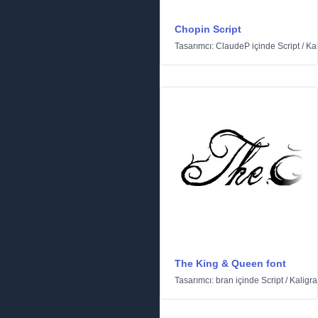
Chopin Script
Tasarımcı:
ClaudeP
içinde
Script
/
Kal
The King & Queen font
Tasarımcı:
bran
içinde
Script
/
Kaligraf