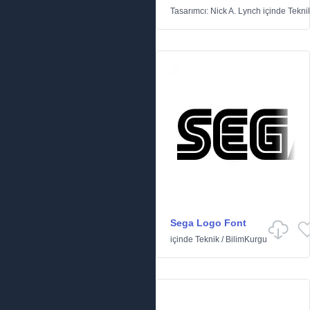
Tasarımcı:
Nick A. Lynch
içinde
Tekni
Sega Logo Font
içinde
Teknik
/
BilimKurgu