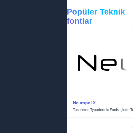
Popüler Teknik
fontlar
Neuropol X
Tasarımcı:
Typodermic Fonts
içinde
T