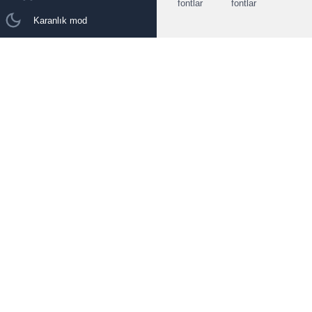
fontlar
fontlar
Karanlık mod