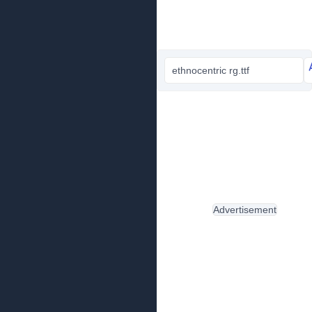
ethnocentric rg.ttf
Advertisement