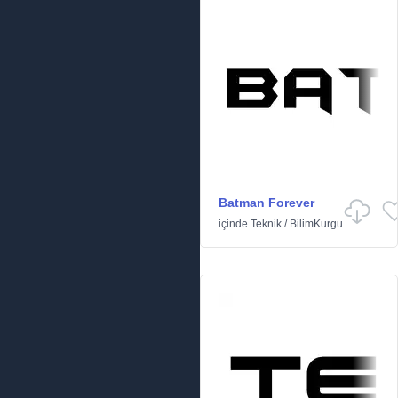
Batman Forever
içinde
Teknik
/
BilimKurgu