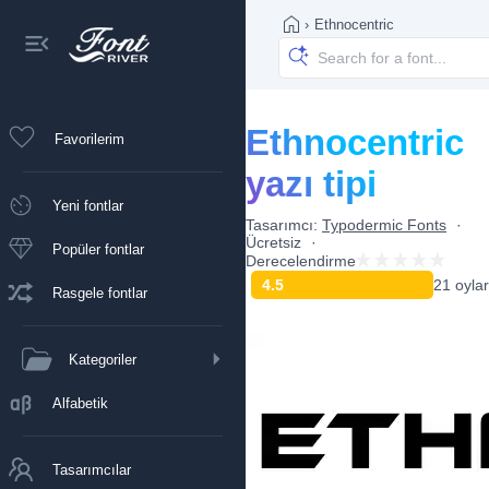
›
Ethnocentric
Ethnocentric
Favorilerim
yazı tipi
Yeni fontlar
Tasarımcı:
Typodermic Fonts
Ücretsiz
Popüler fontlar
Derecelendirme
4.5
21 oylar
Rasgele fontlar
Kategoriler
Alfabetik
Tasarımcılar