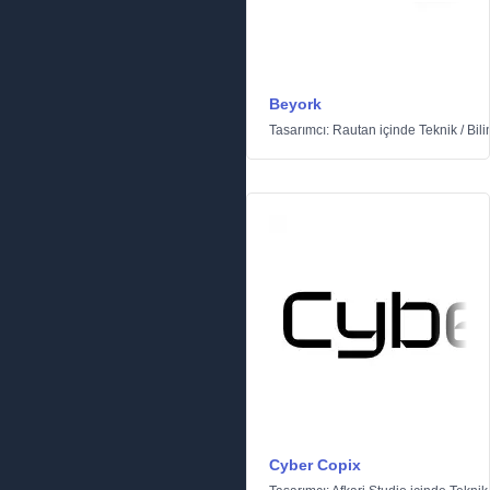
Beyork
Tasarımcı:
Rautan
içinde
Teknik
/
Bil
Cyber Copix