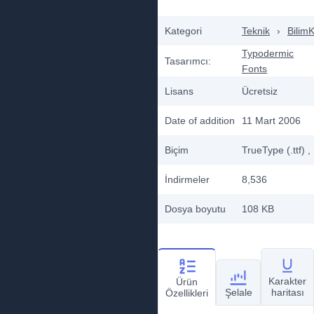
Kategori
Teknik
›
Bilim
Typodermic
Tasarımcı:
Fonts
Lisans
Ücretsiz
Date of addition
11 Mart 2006
Biçim
TrueType (.ttf)
,
İndirmeler
8,536
Dosya boyutu
108 KB
Karakter
Ürün
Şelale
haritası
Özellikleri