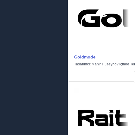
Goldmode
Tasarımcı:
Mahir Huseynov
içinde
Te