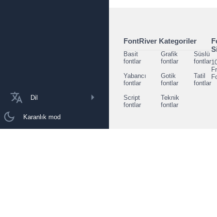
FontRiver Kategoriler
F
S
Basit
Grafik
Süslü
fontlar
fontlar
fontlar
1
F
Yabancı
Gotik
Tatil
F
fontlar
fontlar
fontlar
Dil
Script
Teknik
fontlar
fontlar
Karanlık mod