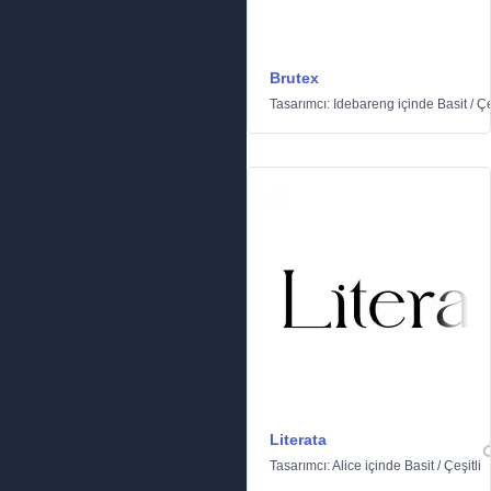
Brutex
Tasarımcı:
Idebareng
içinde
Basit
/
Çe
Literata
Tasarımcı:
Alice
içinde
Basit
/
Çeşitli