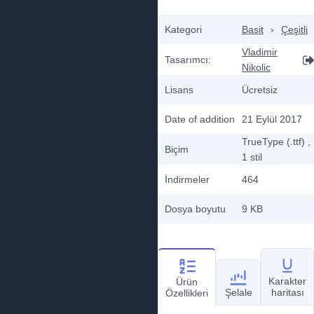
Kategori
Basit
›
Çeşitli
Vladimir
Tasarımcı:
Nikolic
Lisans
Ücretsiz
Date of addition
21 Eylül 2017
TrueType (.ttf)
,
Biçim
1
stil
İndirmeler
464
Dosya boyutu
9 KB
Karakter
Ürün
Şelale
haritası
Özellikleri