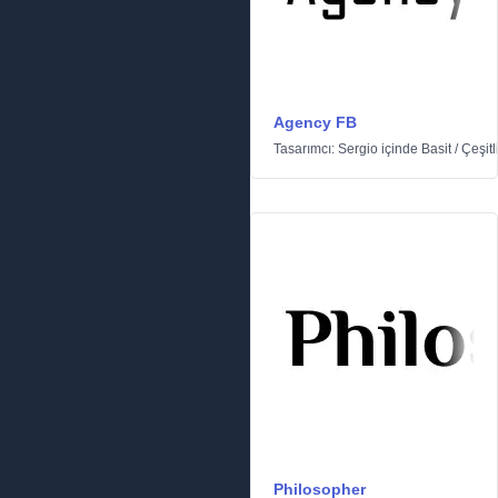
Agency FB
Tasarımcı:
Sergio
içinde
Basit
/
Çeşitl
Philosopher