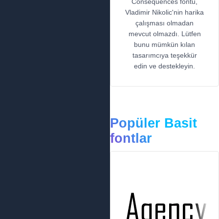
Consequences fontu,
Vladimir Nikolic'nin harika
çalışması olmadan
mevcut olmazdı. Lütfen
bunu mümkün kılan
tasarımcıya teşekkür
edin ve destekleyin.
Popüler Basit
fontlar