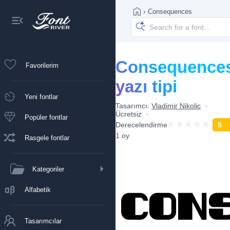
›
Consequences
Consequence
Favorilerim
yazı tipi
Yeni fontlar
Tasarımcı:
Vladimir Nikolic
Ücretsiz
Popüler fontlar
Derecelendirme
5
1 oy
Rasgele fontlar
Kategoriler
Alfabetik
Tasarımcılar