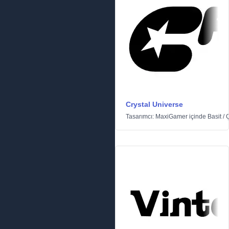
Crystal Universe
Tasarımcı:
MaxiGamer
içinde
Basit
/
Ç