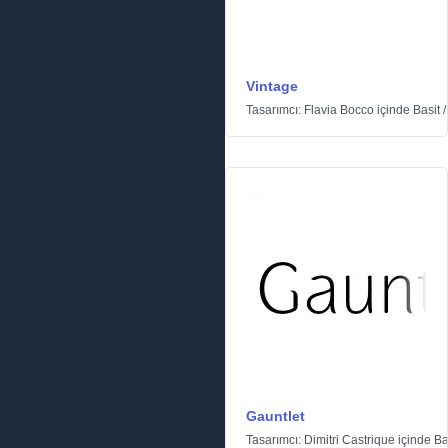
Vintage
Tasarımcı:
Flavia Bocco
içinde
Basit
Gauntlet
Tasarımcı:
Dimitri Castrique
içinde
Ba