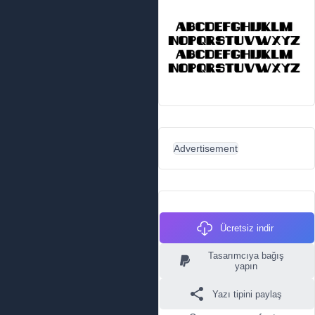
Advertisement
Ücretsiz indir
Tasarımcıya bağış
yapın
Yazı tipini paylaş