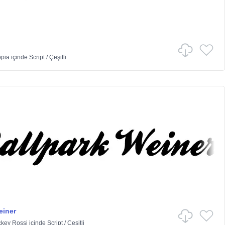
opia
içinde
Script
/
Çeşitli
einer
ckey Rossi
içinde
Script
/
Çeşitli