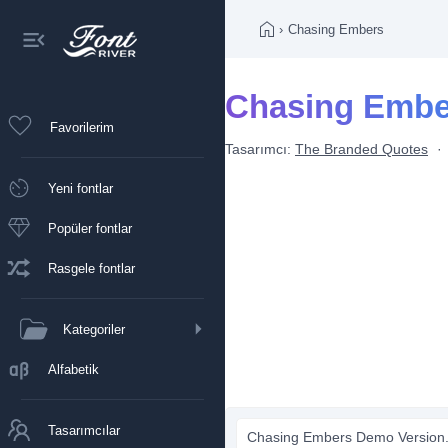
›
Chasing Embers
Chasing Ember
Favorilerim
Tasarımcı:
The Branded Quotes
Yeni fontlar
Popüler fontlar
Rasgele fontlar
Kategoriler
Alfabetik
Tasarımcılar
Chasing Embers Demo Version.t