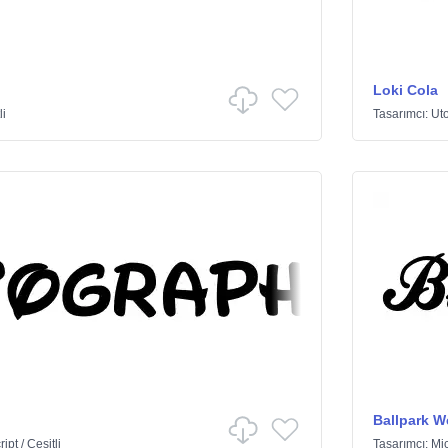
Loki Cola
li
Tasarımcı:
Ut
Ballpark W
ript
/
Çeşitli
Tasarımcı:
Mi