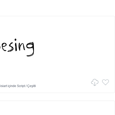
isiart
içinde
Script
/
Çeşitli