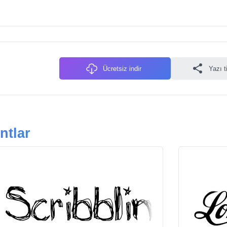
Ücretsiz indir
Yazı t
ntlar