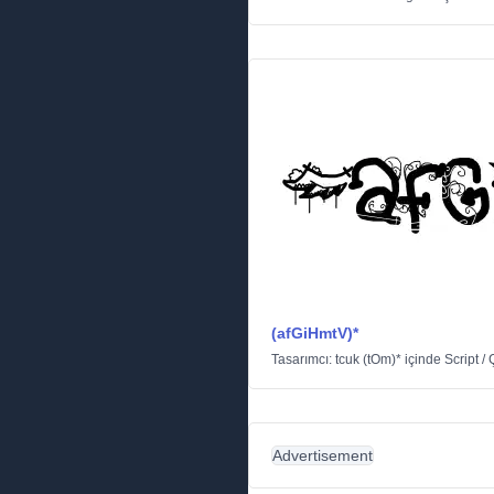
(afGiHmtV)*
Tasarımcı:
tcuk (tOm)*
içinde
Script
/
Ç
Advertisement