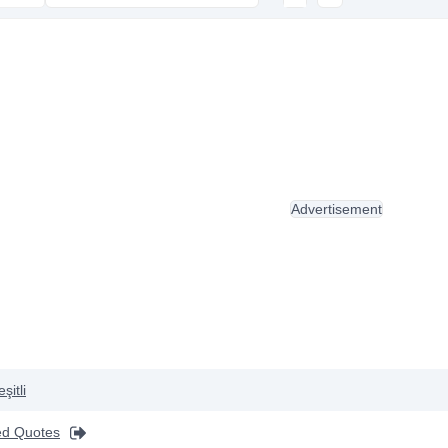
Advertisement
şitli
ed Quotes