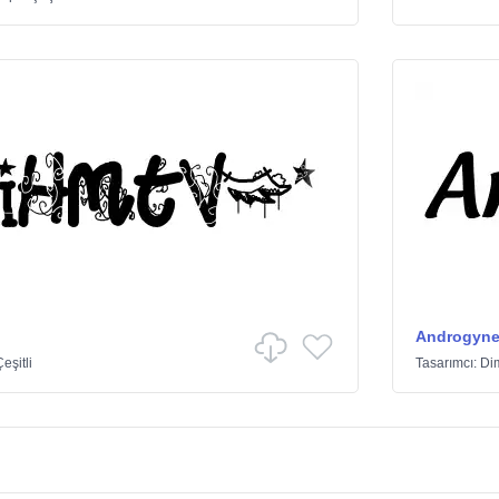
Androgyn
eşitli
Tasarımcı:
Dim