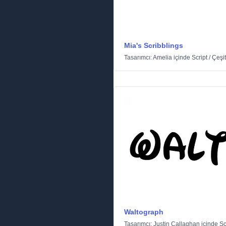
Mia's Scribblings
Tasarımcı:
Amelia
içinde
Script
/
Çeşit
Waltograph
Tasarımcı:
Justin Callaghan
içinde
Sc