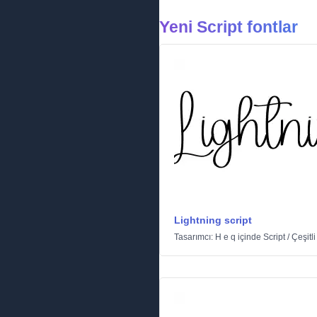
Yeni Script fontlar
Lightning script
Tasarımcı:
H e q
içinde
Script
/
Çeşitli