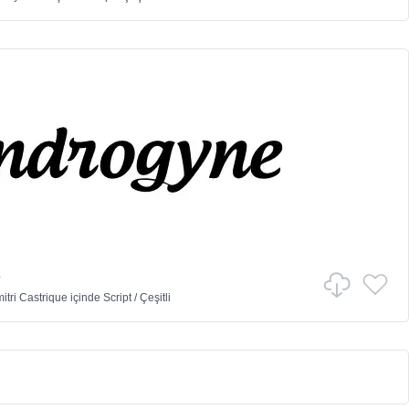
e
itri Castrique
içinde
Script
/
Çeşitli