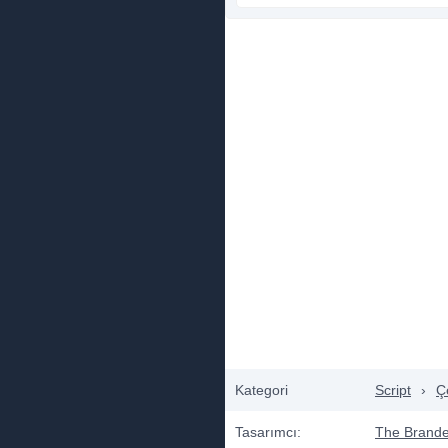
Kategori
Script
›
Çe
Tasarımcı:
The Brand