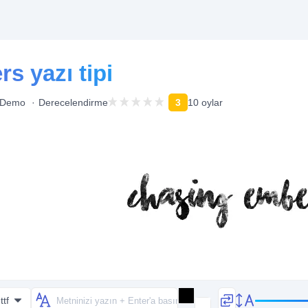
s yazı tipi
Demo
Derecelendirme
3
10 oylar
tf