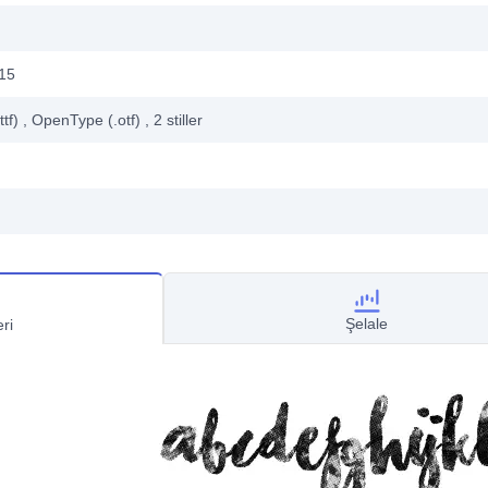
15
ttf)
, OpenType (.otf)
, 2
stiller
Şelale
ri