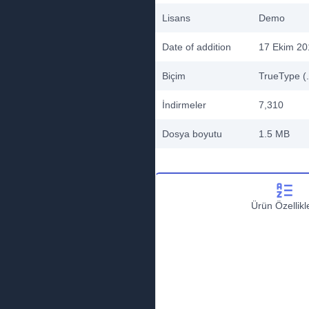
Lisans
Demo
Date of addition
17 Ekim 20
Biçim
TrueType (.
İndirmeler
7,310
Dosya boyutu
1.5 MB
Ürün Özellikle