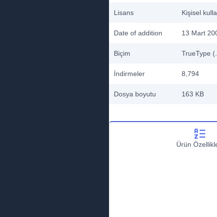
Lisans
Kişisel kull
Date of addition
13 Mart 20
Biçim
TrueType (.
İndirmeler
8,794
Dosya boyutu
163 KB
Ürün Özellikle