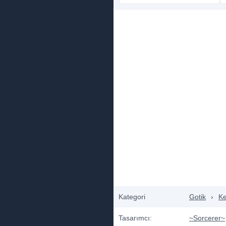
Kategori
Gotik
›
Ke
Tasarımcı:
~Sorcerer~