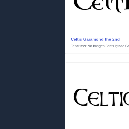
Celtic Garamond the 2nd
Tasarımcı:
No Images Fonts
içinde
Go