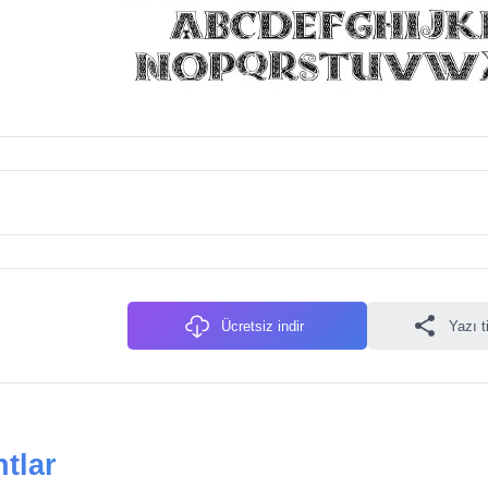
Ücretsiz indir
Yazı t
tlar