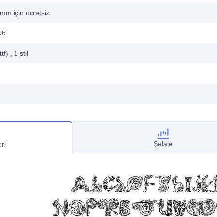
anım için ücretsiz
06
ttf)
, 1
stil
Şelale
ri