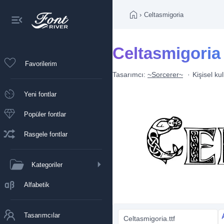
›
Celtasmigoria
Celtasmigoria 
Favorilerim
Tasarımcı:
~Sorcerer~
Kişisel ku
Yeni fontlar
Popüler fontlar
Rasgele fontlar
Kategoriler
Alfabetik
Tasarımcılar
Celtasmigoria.ttf