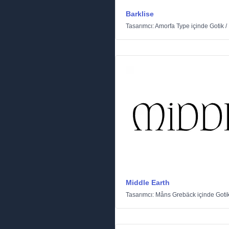
Barklise
Tasarımcı:
Amorfa Type
içinde
Gotik
/
Middle Earth
Tasarımcı:
Måns Grebäck
içinde
Goti