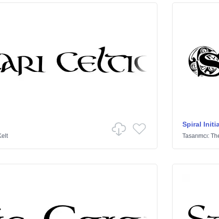
Spiral Initi
Kelt
Tasarımcı:
The