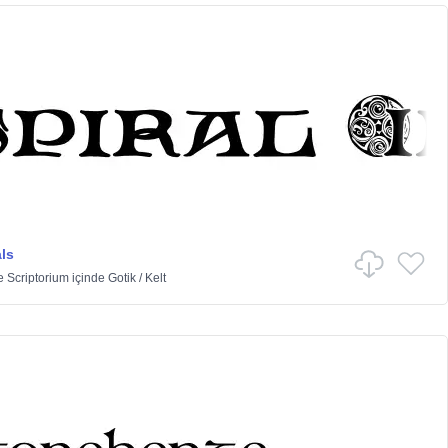
als
 Scriptorium
içinde
Gotik
/
Kelt