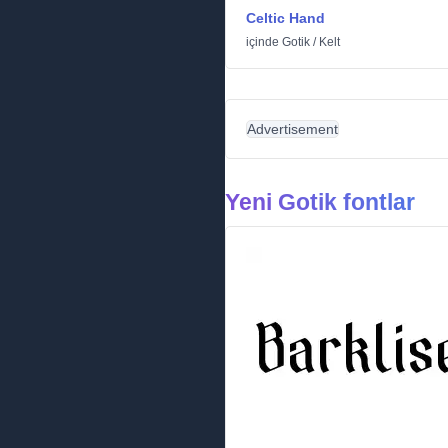
Celtic Hand
içinde
Gotik
/
Kelt
Advertisement
Yeni Gotik fontlar