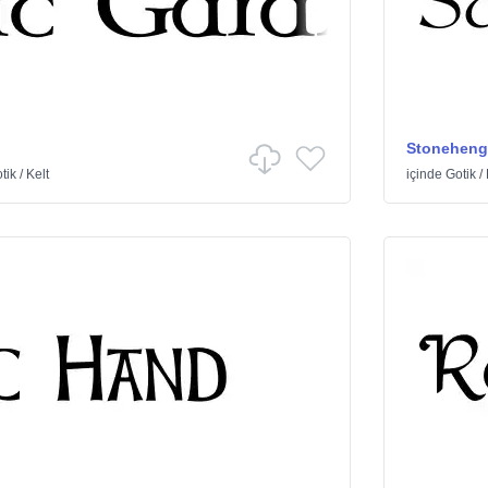
Stoneheng
tik
/
Kelt
içinde
Gotik
/