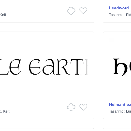
Leadword
Kelt
Tasarımcı:
El
Helmantic
k
/
Kelt
Tasarımcı:
Lui