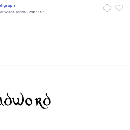
ligraph
er Wiegel
içinde
Gotik
/
Kelt