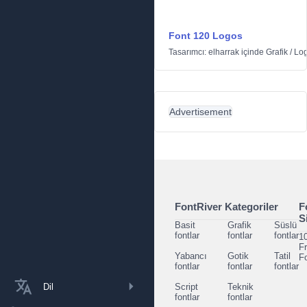
Font 120 Logos
Tasarımcı:
elharrak
içinde
Grafik
/
Log
Advertisement
FontRiver Kategoriler
F
S
Basit
Grafik
Süslü
fontlar
fontlar
fontlar
1
F
Yabancı
Gotik
Tatil
F
fontlar
fontlar
fontlar
Dil
Script
Teknik
fontlar
fontlar