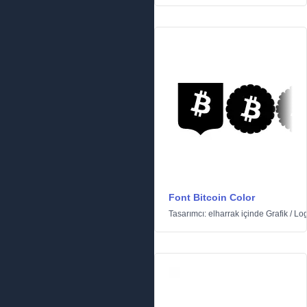
Font Bitcoin Color
Tasarımcı:
elharrak
içinde
Grafik
/
Log