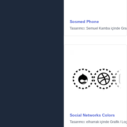
Sosmed Phone
Tasarımcı:
Semuel Kamba
içinde
Gra
Social Networks Colors
Tasarımcı:
elharrak
içinde
Grafik
/
Log