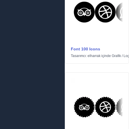
Font 100 Icons
Tasarımcı:
elharrak
içinde
Grafik
/
Log