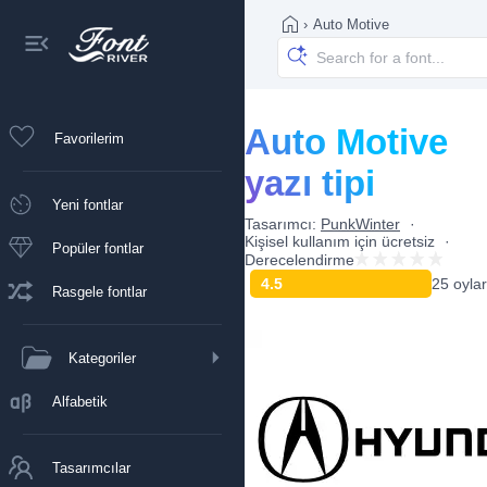
›
Auto Motive
Auto Motive
Favorilerim
yazı tipi
Yeni fontlar
Tasarımcı:
PunkWinter
Kişisel kullanım için ücretsiz
Popüler fontlar
Derecelendirme
4.5
25 oylar
Rasgele fontlar
Kategoriler
Alfabetik
Tasarımcılar