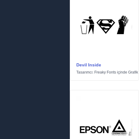
Devil Inside
Tasarımcı:
Freaky Fonts
içinde
Grafik