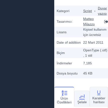
Duvar
Kategori
Script
›
yazısı
Matteo
Tasarımcı:
Milazzo
Kişisel kullanım
Lisans
için ücretsiz
Date of addition
22 Mart 2011
OpenType (.otf)
Biçim
, 1
stil
İndirmeler
7,185
Dosya boyutu
45 KB
Karakter
Ürün
Şelale
haritası
Özellikleri