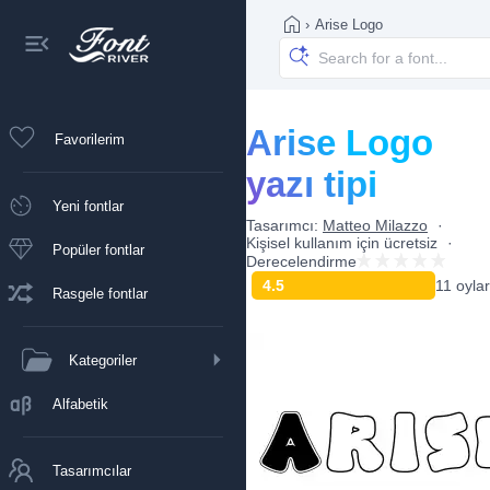
›
Arise Logo
Arise Logo
Favorilerim
yazı tipi
Yeni fontlar
Tasarımcı:
Matteo Milazzo
Kişisel kullanım için ücretsiz
Popüler fontlar
Derecelendirme
4.5
11 oylar
Rasgele fontlar
Kategoriler
Alfabetik
Tasarımcılar