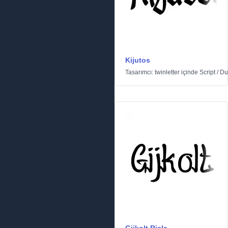
Kijutos
Tasarımcı:
twinletter
içinde
Script
/
Du