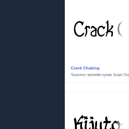
Crack Chaking
Tasarımcı:
twinletter
içinde
Script
/
Du