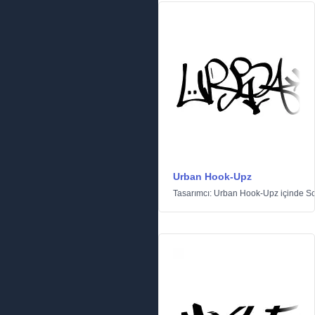
Urban Hook-Upz
Tasarımcı:
Urban Hook-Upz
içinde
Sc