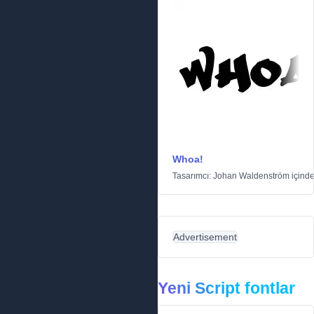
Whoa!
Tasarımcı:
Johan Waldenström
içind
Advertisement
Yeni Script fontlar