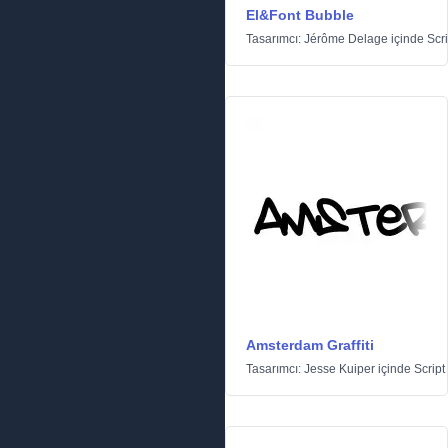
El&Font Bubble
Tasarımcı:
Jérôme Delage
içinde
Scri
Amsterdam Graffiti
Tasarımcı:
Jesse Kuiper
içinde
Script