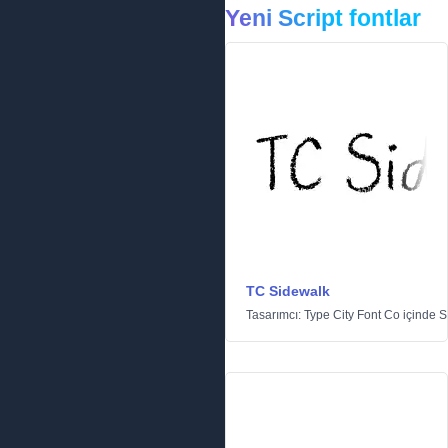
Yeni Script fontlar
TC Sidewalk
Tasarımcı:
Type City Font Co
içinde
S