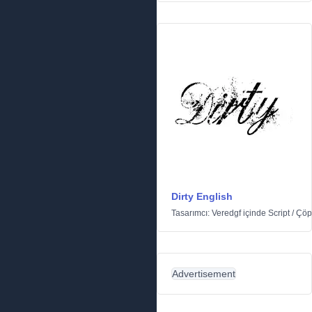
Dirty English
Tasarımcı:
Veredgf
içinde
Script
/
Çöp
Advertisement