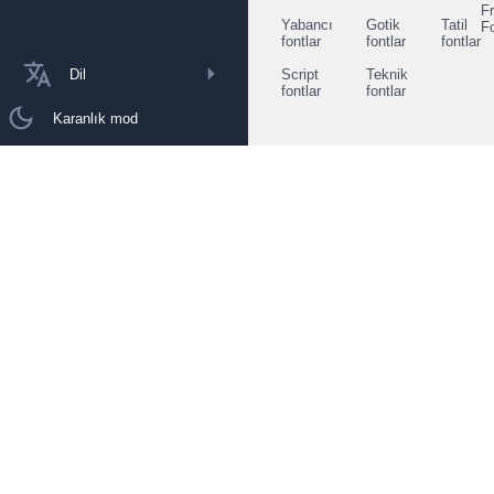
F
Yabancı
Gotik
Tatil
F
fontlar
fontlar
fontlar
Dil
Script
Teknik
fontlar
fontlar
Karanlık mod