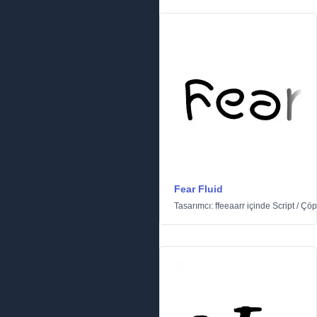
Fear Fluid
Tasarımcı:
ffeeaarr
içinde
Script
/
Çöp