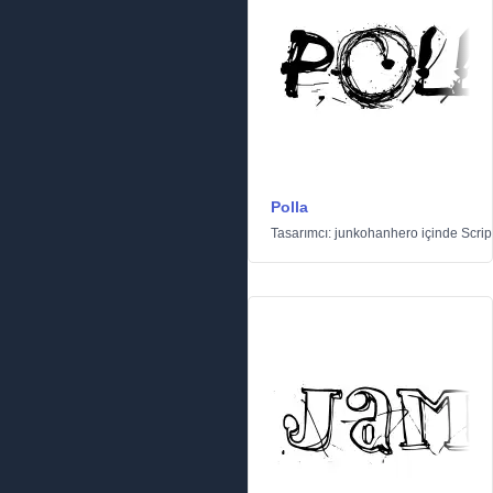
Polla
Tasarımcı:
junkohanhero
içinde
Scrip