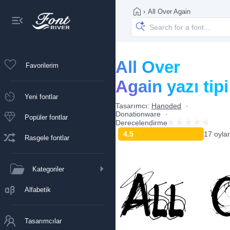
›
All Over Again
All Over
Favorilerim
Again yazı tipi
Yeni fontlar
Tasarımcı:
Hanoded
Donationware
Popüler fontlar
Derecelendirme
4.5
17 oylar
Rasgele fontlar
Kategoriler
Alfabetik
Tasarımcılar