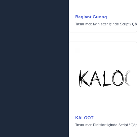
Bagiant Guong
Tasarımcı:
twinletter
içinde
Script
/
Çö
KALOOT
Tasarımcı:
Pinisiart
içinde
Script
/
Çö