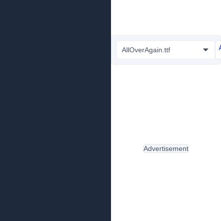
AllOverAgain.ttf
Advertisement