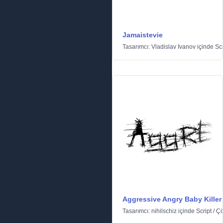
Jamaistevie
Tasarımcı:
Vladislav Ivanov
içinde
Scr
Aggressive Angry Baby Killer
Tasarımcı:
nihilschiz
içinde
Script
/
Ç