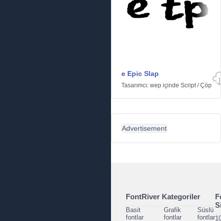
e Epic Slap
Tasarımcı:
wep
içinde
Script
/
Çöp
Advertisement
FontRiver Kategoriler
F
S
Basit
Grafik
Süslü
fontlar
fontlar
fontlar
1