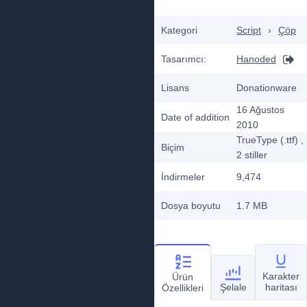
Kategori
Script
›
Çöp
Tasarımcı:
Hanoded
Lisans
Donationware
16 Ağustos
Date of addition
2010
TrueType (.ttf)
,
Biçim
2
stiller
İndirmeler
9,474
Dosya boyutu
1.7 MB
Karakter
Ürün
Şelale
haritası
Özellikleri