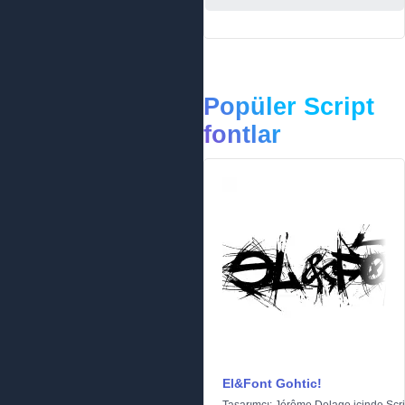
Popüler Script
fontlar
El&Font Gohtic!